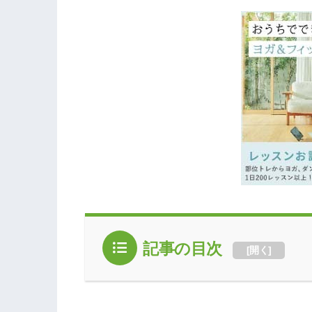
記事の目次
[
開く
]