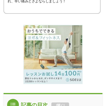
れ、辛い痛みとさよならしましょう！
記事の目次
[
開く
]